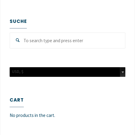
SUCHE
Sear
Search
for:
USD, $
CART
No products in the cart.