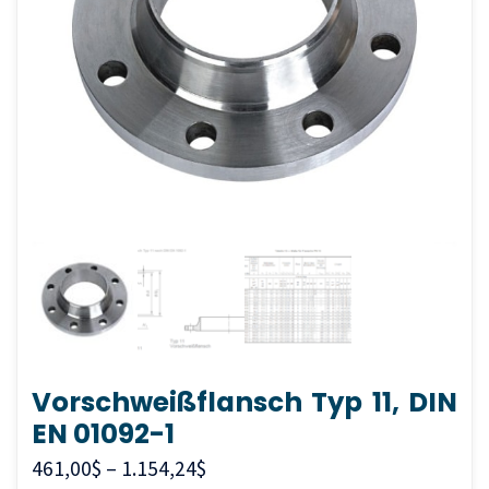
Vorschweißflansch Typ 11, DIN
EN 01092-1
461,00
$
–
1.154,24
$