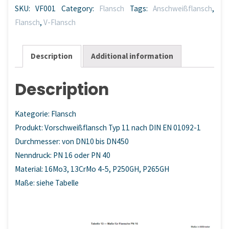
SKU:
VF001
Category:
Flansch
Tags:
Anschweißflansch
,
DIN
Flansch
,
V-Flansch
EN
01092-
1
Description
Additional information
quantity
Description
Kategorie: Flansch
Produkt: Vorschweißflansch Typ 11 nach DIN EN 01092-1
Durchmesser: von DN10 bis DN450
Nenndruck: PN 16 oder PN 40
Material: 16Mo3, 13CrMo 4-5, P250GH, P265GH
Maße: siehe Tabelle