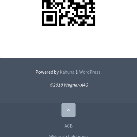
Powered by
Kahuna
&
WordPress
.
©2018 Wagner-AAG
Back
to
Top
AGB
Widerrufsbelehrung