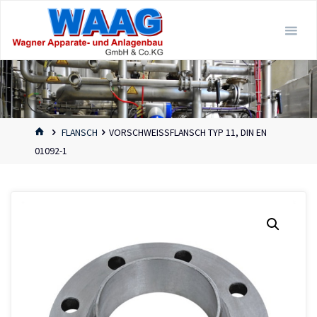
Skip
to
content
HOME
FLANSCH
VORSCHWEISSFLANSCH TYP 11, DIN EN 0
1092-1